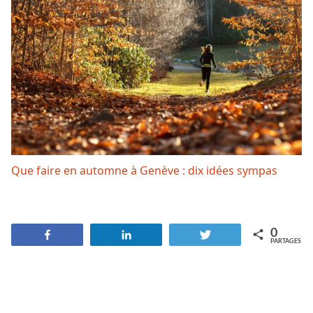
Que faire en automne à Genève : dix idées sympas
0
Partagez
Partagez
Tweetez
PARTAGES