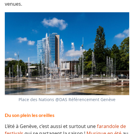
venues.
Place des Nations @DAS Référencement Genève
Du son plein les oreilles
L’été à Genève, c’est aussi et surtout une
farandole de
festivals
qui se partagent la saison !
Musique en été
au