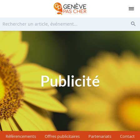
Rechercher...
Env
Publicité
Référencements
Offres publicitaires
Partenariats
Contact