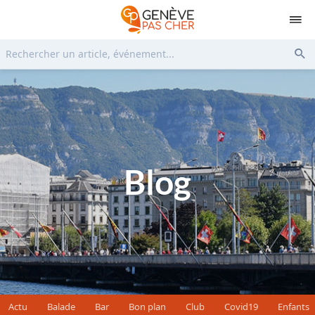
Rechercher...
Env
Blog
Actu
Balade
Bar
Bon plan
Club
Covid19
Enfants