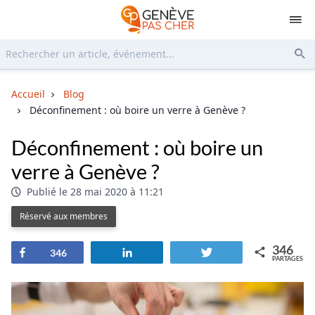
Rechercher...
Env
Accueil
Blog
Déconfinement : où boire un verre à Genève ?
Déconfinement : où boire un
verre à Genève ?
Publié le 28 mai 2020 à 11:21
Réservé aux membres
346
Partagez
Partagez
Tweetez
346
PARTAGES