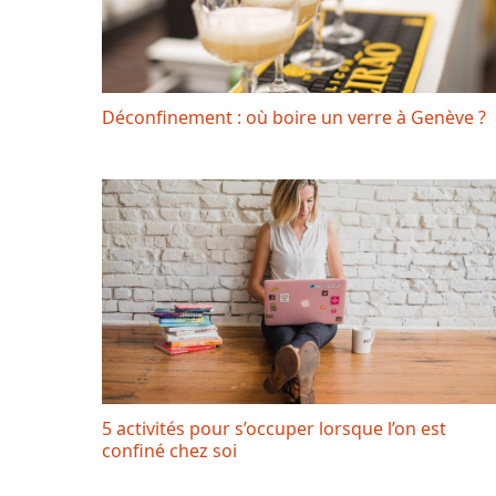
Déconfinement : où boire un verre à Genève ?
5 activités pour s’occuper lorsque l’on est
confiné chez soi