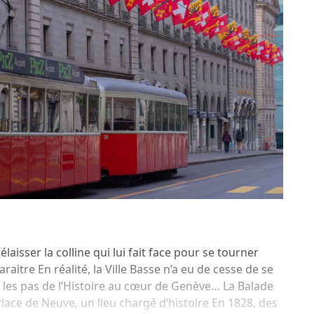
délaisser la colline qui lui fait face pour se tourner
araitre En réalité, la Ville Basse n’a eu de cesse de se
 les pas de l’Histoire au cœur de Genève… La Balade
lace de Neuve, un lieu chargé d’histoire En 1828, des