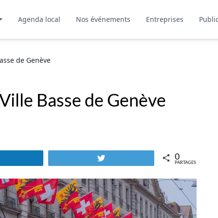
Agenda local
Nos événements
Entreprises
Publi
 Basse de Genève
 Ville Basse de Genève
0
Partagez
Tweetez
PARTAGES