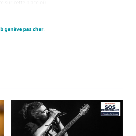
 sur cette place où...
ub genève pas cher
.