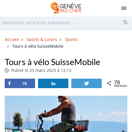
Rechercher...
Env
Accueil
Sports & Loisirs
Sports
Tours à vélo SuisseMobile
Tours à vélo SuisseMobile
Publié le 23 mars 2025 à 12:13
78
Partagez
Partagez
Tweetez
78
PARTAGES