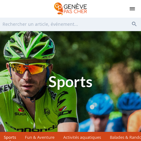
Rechercher...
Env
Sports
Sports
Fun & Aventure
Activités aquatiques
Balades & Rand