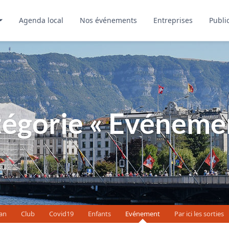
Agenda local
Nos événements
Entreprises
Publi
tégorie
« Evéneme
an
Club
Covid19
Enfants
Evénement
Par ici les sorties