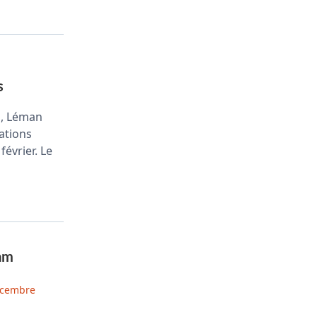
s
in, Léman
ations
février. Le
am
écembre