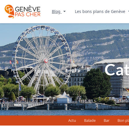
Blog
Les bons plans de Genève
Ca
Actu
Balade
Bar
Bon pl