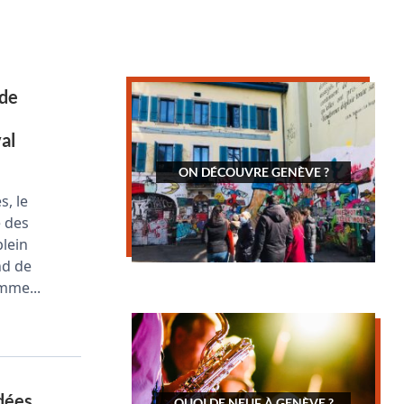
 de
al
ON DÉCOUVRE GENÈVE ?
s, le
e des
plein
nd de
mme...
idées
QUOI DE NEUF À GENÈVE ?