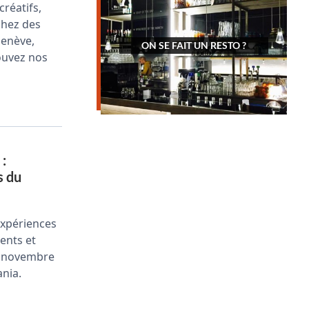
réatifs,
chez des
Genève,
ON SE FAIT UN RESTO ?
uvez nos
:
s du
Expériences
nts et
2 novembre
ania.