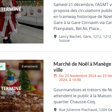
Samedi 21 décembre, l'AGMT 
TERMINÉ
propose des circulations publi
en tramway historique de Noel
Gare à la Gare Cornavin via Ca
Plainpalais, Bel Air, Place...
Lancy Bachet, Gare, 1212, 1212 
Suisse
Marché de Noël à Manège
al
Evénement
ville
Du 23 Novembre 2024 au 23 N
2024, à 10:00
TERMINÉ
Gourmandises et trésors de N
attendent le public à la Maison
quartier Chausse-Coq.
Rue Julienne-Piachaud, 1204 G