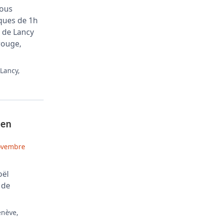
vous
ques de 1h
 de Lancy
rouge,
Lancy,
 en
ovembre
oël
 de
enève,