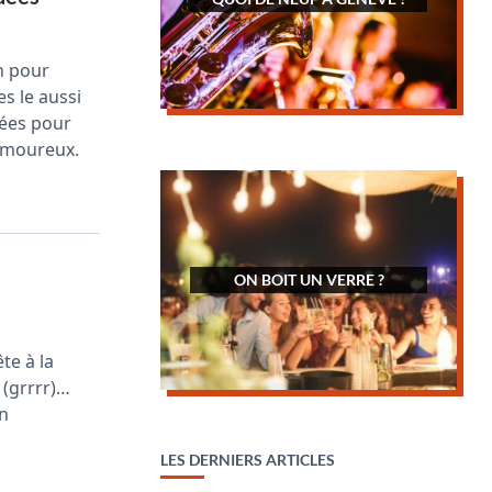
n pour
s le aussi
idées pour
 amoureux.
ON BOIT UN VERRE ?
te à la
 (grrrr)…
in
LES DERNIERS ARTICLES