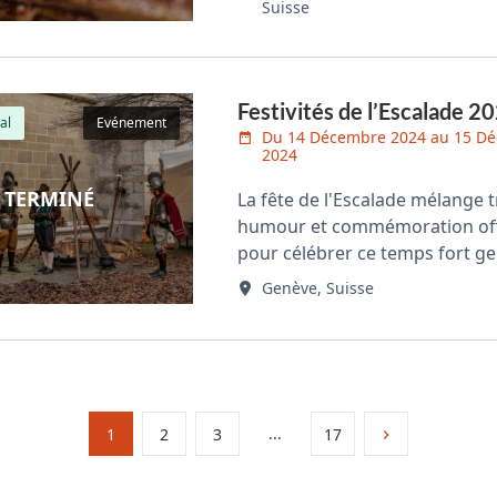
Suisse
Festivités de l’Escalade 2
al
Evénement
Du 14 Décembre 2024 au 15 D
2024
TERMINÉ
La fête de l'Escalade mélange t
humour et commémoration offi
pour célébrer ce temps fort ge
Genève, Suisse
...
1
2
3
17