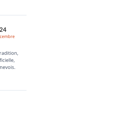
024
écembre
radition,
cielle,
nevois.