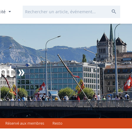
Rechercher...
Envoye
cité
nt »
Réservé aux membres
Resto