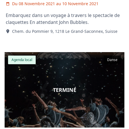
Du 08 Novembre 2021 au 10 Novembre 2021
Embarquez dans un voyage à travers le spectacle de
claquettes En attendant John Bubbles.
Chem. du Pommier 9, 1218 Le Grand-Saconnex, Suisse
Agenda local
Danse
TERMINÉ