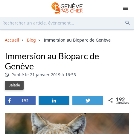
Rechercher...
Env
Accueil
Blog
Immersion au Bioparc de Genève
Immersion au Bioparc de
Genève
Publié le 21 janvier 2019 à 16:53
Balade
192
Partagez
Partagez
Tweetez
192
PARTAGES