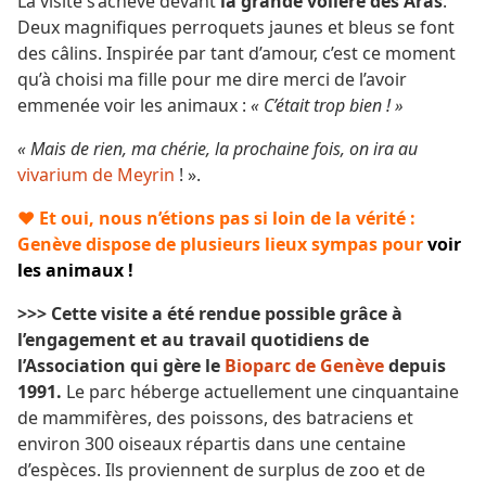
La visite s’achève devant
la grande volière des Aras
.
Deux magnifiques perroquets jaunes et bleus se font
des câlins. Inspirée par tant d’amour, c’est ce moment
qu’à choisi ma fille pour me dire merci de l’avoir
emmenée voir les animaux :
« C’était trop bien ! »
« Mais de rien, ma chérie, la prochaine fois, on ira au
vivarium de Meyrin
! ».
♥ Et oui, nous n’étions pas si loin de la vérité :
Genève dispose de plusieurs lieux sympas pour
voir
les animaux
!
>>> Cette visite a été rendue possible grâce à
l’engagement et au travail quotidiens de
l’Association qui gère le
Bioparc de Genève
depuis
1991.
Le parc héberge actuellement une cinquantaine
de mammifères, des poissons, des batraciens et
environ 300 oiseaux répartis dans une centaine
d’espèces. Ils proviennent de surplus de zoo et de