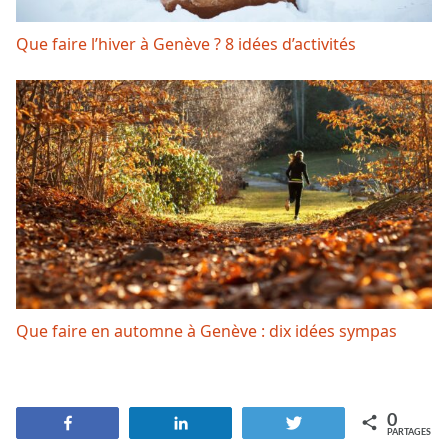
Que faire l’hiver à Genève ? 8 idées d’activités
Que faire en automne à Genève : dix idées sympas
0
Partagez
Partagez
Tweetez
PARTAGES