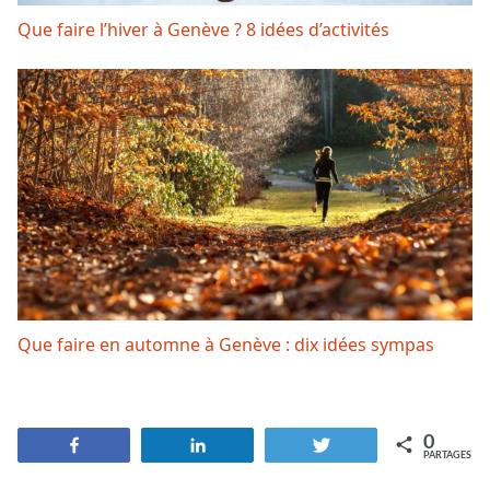
Que faire l’hiver à Genève ? 8 idées d’activités
Que faire en automne à Genève : dix idées sympas
0
Partagez
Partagez
Tweetez
PARTAGES