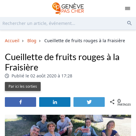
Rechercher...
Env
Accueil
Blog
Cueillette de fruits rouges à la Fraisière
Cueillette de fruits rouges à la
Fraisière
Publié le 02 août 2020 à 17:28
Par ici les sorties
0
Partagez
Partagez
Tweetez
PARTAGES