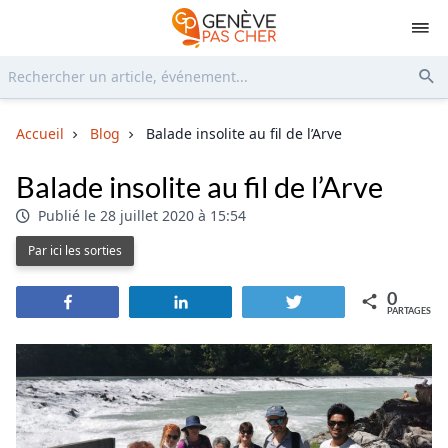
Rechercher...
Env
Accueil
Blog
Balade insolite au fil de l’Arve
Balade insolite au fil de l’Arve
Publié le 28 juillet 2020 à 15:54
Par ici les sorties
0
Partagez
Partagez
Tweetez
PARTAGES