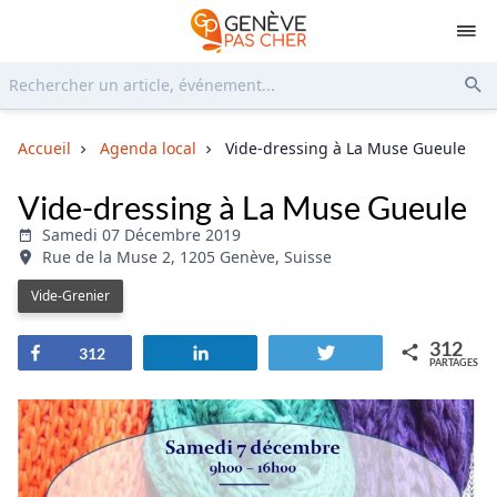
Rechercher...
Env
Accueil
Agenda local
Vide-dressing à La Muse Gueule
Vide-dressing à La Muse Gueule
Samedi 07 Décembre 2019
Rue de la Muse 2, 1205 Genève, Suisse
Vide-Grenier
312
Partagez
Partagez
Tweetez
312
PARTAGES