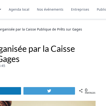
Agenda local
Nos événements
Entreprises
Publi
rganisée par la Caisse Publique de Prêts sur Gages
anisée par la Caisse
 Gages
:45
0
Partagez
Tweetez
PARTAGES