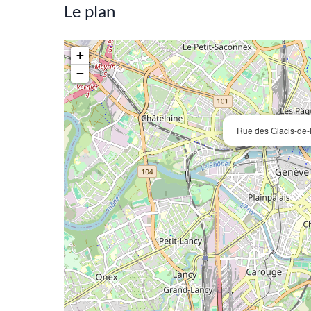
Le plan
+
−
Rue des Glacis-de-