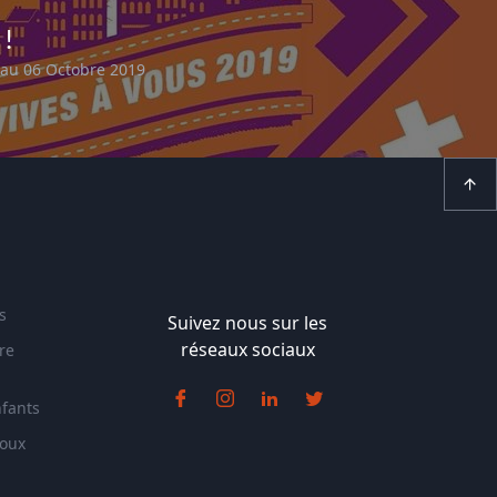
 !
 au 06 Octobre 2019
s
Suivez nous sur les
réseaux sociaux
re
nfants
doux