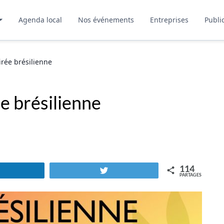
Agenda local
Nos événements
Entreprises
Publi
rée brésilienne
e brésilienne
114
Partagez
Tweetez
PARTAGES