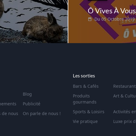
Ô Vives À Vous
Du 05 Octobre 2019
Les sorties
Bars & Cafés
Restaurant
Blog
Produits
Art & Cultu
gourmands
nements
Publicité
Sports & Loisirs
Activités e
s de nous
On parle de nous !
Vie pratique
Luxe prix 