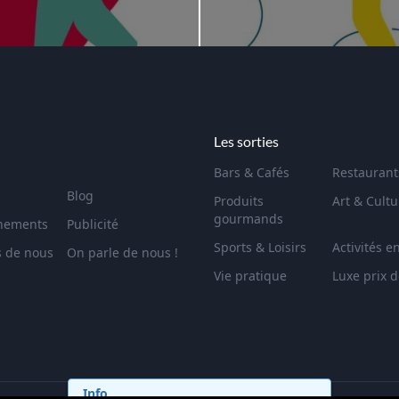
Les sorties
Bars & Cafés
Restaurant
Blog
Produits
Art & Cultu
gourmands
nements
Publicité
Sports & Loisirs
Activités e
s de nous
On parle de nous !
Vie pratique
Luxe prix 
Info