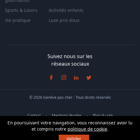
gourmands
Sports & Loisirs
Activités enfants
Vie pratique
Luxe prix doux
Suivez nous sur les
réseaux sociaux
© 2026 Genève pas cher - Tous droits réservés
Contact
Mentions légales
Plan du site
En poursuivant votre navigation, vous reconnaissez avoir lu
Info
Conditions générales de vente
et compris notre
politique de cookie
.
Cet événement est
terminé
Valider