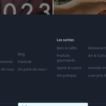
Les sorties
Bars & Cafés
Restaurant
Blog
Produits
Art & Cultu
gourmands
nements
Publicité
Sports & Loisirs
Activités e
s de nous
On parle de nous !
Vie pratique
Luxe prix 