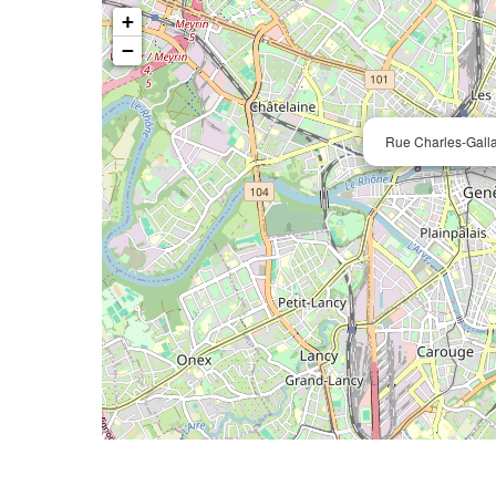
+
−
Rue Charles-Gall