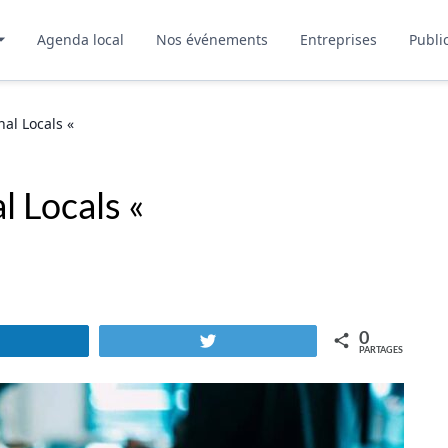
Agenda local
Nos événements
Entreprises
Publi
nal Locals «
l Locals «
0
Partagez
Tweetez
PARTAGES