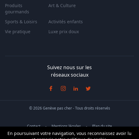
Produits
Art & Culture
gourmands
Sports & Loisirs
Activités enfants
Vie pratique
Luxe prix doux
Suivez nous sur les
réseaux sociaux
© 2026 Genève pas cher - Tous droits réservés
Contact
Mentions légales
Plan du site
En poursuivant votre navigation, vous reconnaissez avoir lu
Info
Conditions générales de vente