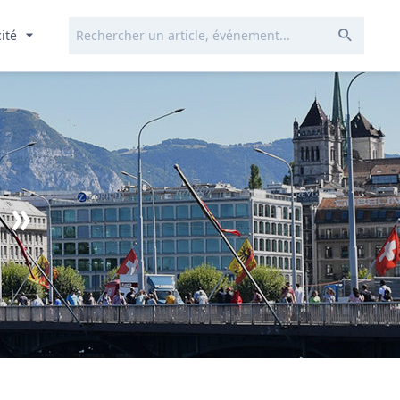
Rechercher...
Envoye
cité
 »