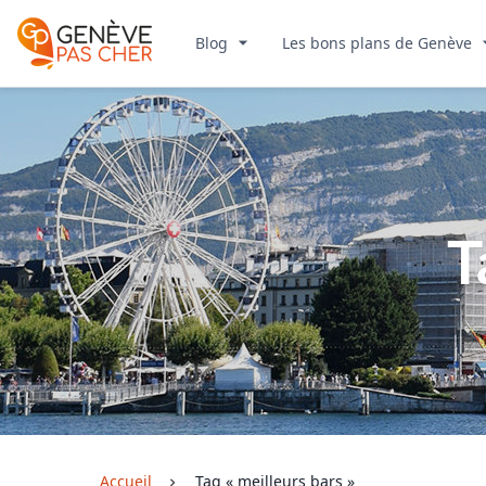
Blog
Les bons plans de Genève
T
Accueil
Tag « meilleurs bars »