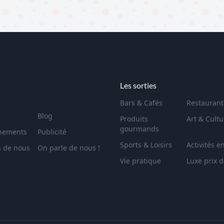
Les sorties
Bars & Cafés
Restaurant
Blog
Produits
Art & Cultu
gourmands
nements
Publicité
Sports & Loisirs
Activités e
s de nous
On parle de nous !
Vie pratique
Luxe prix 