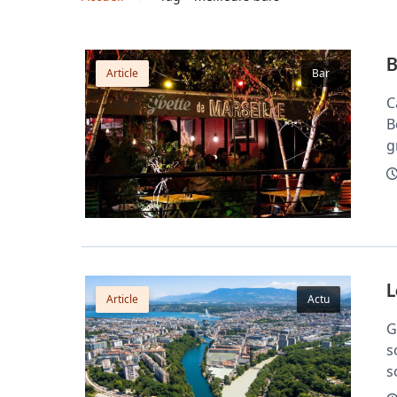
B
Article
Bar
C
B
g
L
Article
Actu
G
s
s