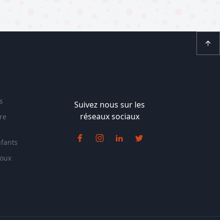
s
Suivez nous sur les
réseaux sociaux
re
nfants
doux