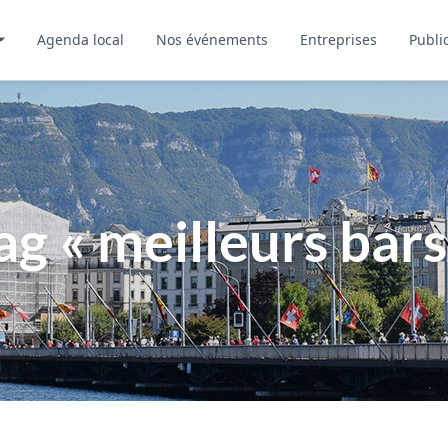
Agenda local
Nos événements
Entreprises
Publi
ag
« meilleurs bars