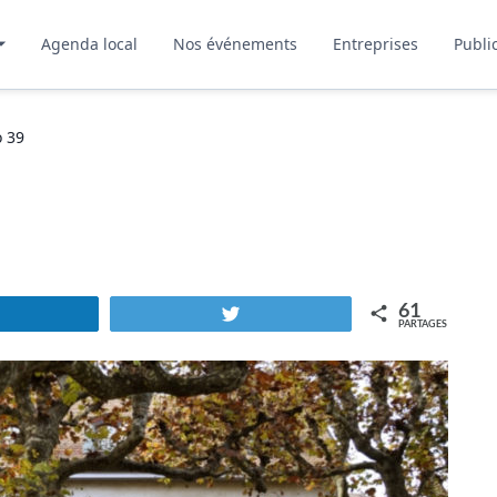
Agenda local
Nos événements
Entreprises
Publi
o 39
61
Partagez
Tweetez
PARTAGES