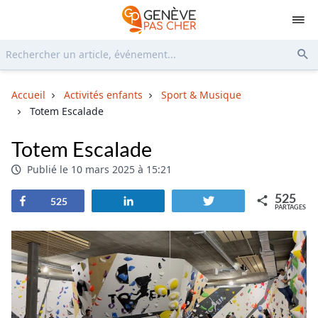
Rechercher...
Env
Accueil
Activités enfants
Sport & Musique
Totem Escalade
Totem Escalade
Publié le 10 mars 2025 à 15:21
525
Partagez
Partagez
Tweetez
525
PARTAGES