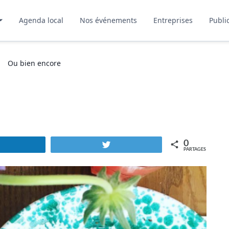
Agenda local
Nos événements
Entreprises
Publi
Ou bien encore
0
Partagez
Tweetez
PARTAGES