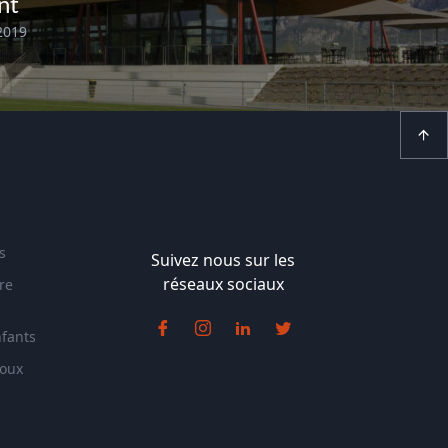
nt
 2019
s
Suivez nous sur les
réseaux sociaux
re
nfants
doux