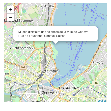
+
−
Musée d'histoire des sciences de la Ville de Genève,
Rue de Lausanne, Genève, Suisse
Leaflet