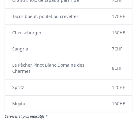
Grand choix de tapas à partir de
7CHF
Tacos boeuf, poulet ou crevettes
17CHF
Cheeseburger
15CHF
Sangria
7CHF
Le Pêcher Pinot Blanc Domaine des
8CHF
Charmes
Spritz
12CHF
Mojito
16CHF
Services et prix indicatifs *