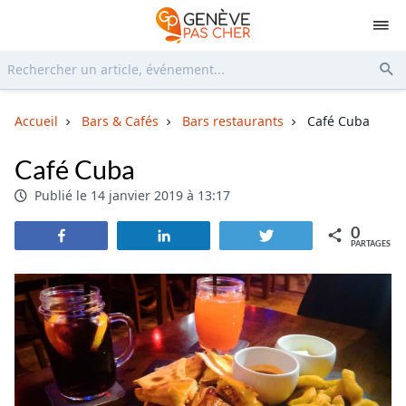
Rechercher...
Env
Accueil
Bars & Cafés
Bars restaurants
Café Cuba
Café Cuba
Publié le 14 janvier 2019 à 13:17
0
Partagez
Partagez
Tweetez
PARTAGES