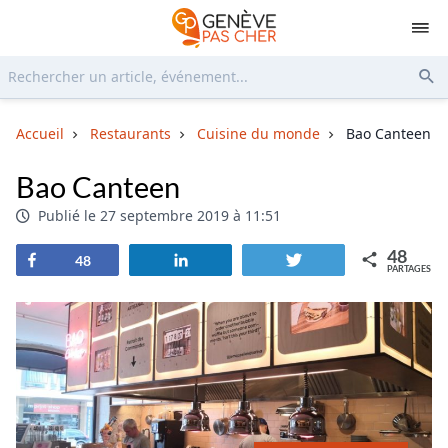
Rechercher...
Env
Accueil
Restaurants
Cuisine du monde
Bao Canteen
Bao Canteen
Publié le 27 septembre 2019 à 11:51
48
Partagez
Partagez
Tweetez
48
PARTAGES