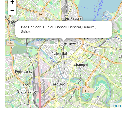
+
−
Bao Canteen, Rue du Conseil-Général, Genève,
Suisse
Leaflet