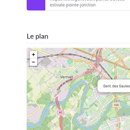
estivale-pointe-jonction
Le plan
+
−
Sent. des Saule