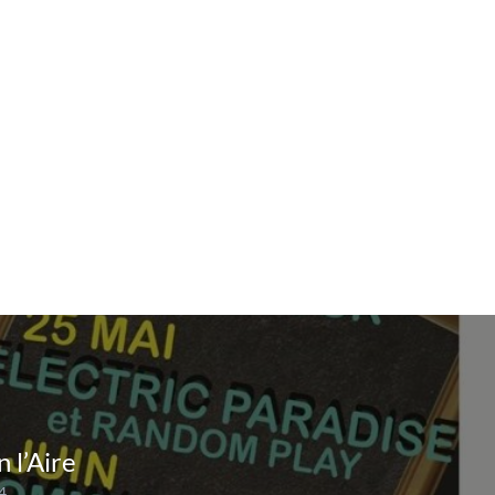
 l’Aire
4