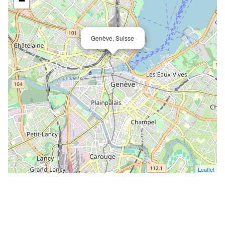
−
Genève, Suisse
Leaflet