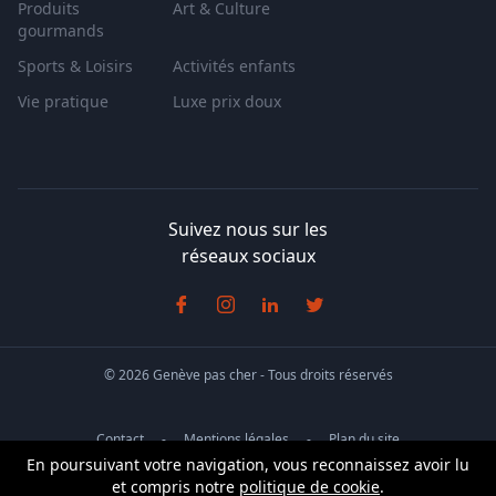
Produits
Art & Culture
gourmands
Sports & Loisirs
Activités enfants
Vie pratique
Luxe prix doux
Suivez nous sur les
réseaux sociaux
© 2026 Genève pas cher - Tous droits réservés
Contact
Mentions légales
Plan du site
En poursuivant votre navigation, vous reconnaissez avoir lu
Info
Conditions générales de vente
et compris notre
politique de cookie
.
Cet événement est