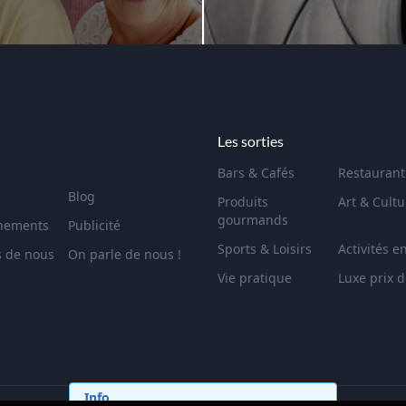
Les sorties
Bars & Cafés
Restaurant
Blog
Produits
Art & Cultu
gourmands
nements
Publicité
Sports & Loisirs
Activités e
s de nous
On parle de nous !
Vie pratique
Luxe prix 
Info