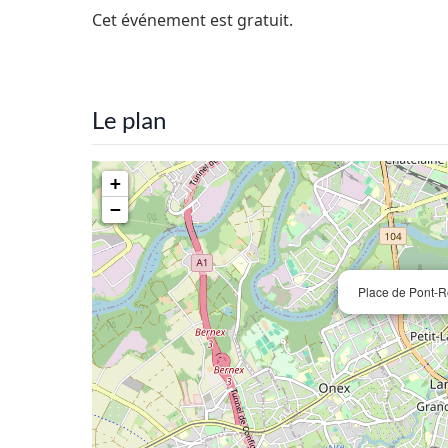
Cet événement est gratuit.
Le plan
+
−
Place de Pont-R